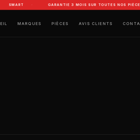
SMART
GARANTIE 3 MOIS SUR TOUTES NOS PIÈCE
EIL
MARQUES
PIÈCES
AVIS CLIENTS
CONT